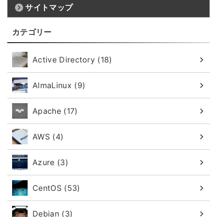
サイトマップ
カテゴリー
Active Directory (18)
AlmaLinux (9)
Apache (17)
AWS (4)
Azure (3)
CentOS (53)
Debian (3)