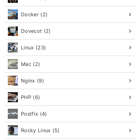
Docker (2)
Dovecot (2)
Linux (23)
Mac (2)
Nginx (9)
PHP (6)
Postfix (4)
Rocky Linux (5)