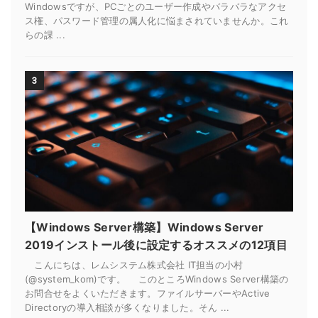
Windowsですが、PCごとのユーザー作成やバラバラなアクセ
ス権、パスワード管理の属人化に悩まされていませんか。これ
らの課 ...
3
【Windows Server構築】Windows Server
2019インストール後に設定するオススメの12項目
こんにちは、レムシステム株式会社 IT担当の小村
(@system_kom)です。 このところWindows Server構築の
お問合せをよくいただきます。ファイルサーバーやActive
Directoryの導入相談が多くなりました。そん ...