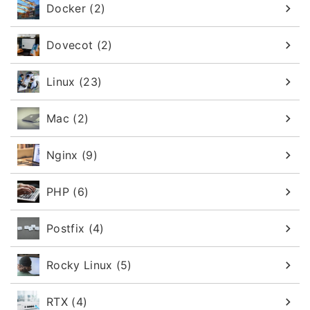
Docker (2)
Dovecot (2)
Linux (23)
Mac (2)
Nginx (9)
PHP (6)
Postfix (4)
Rocky Linux (5)
RTX (4)