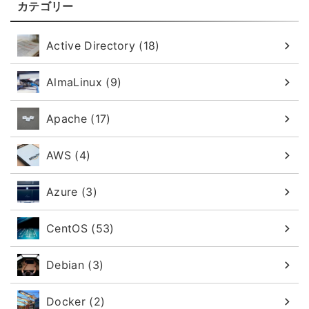
カテゴリー
Active Directory (18)
AlmaLinux (9)
Apache (17)
AWS (4)
Azure (3)
CentOS (53)
Debian (3)
Docker (2)