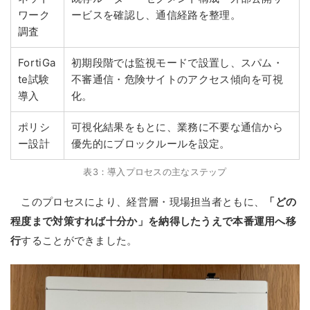
ワーク
ービスを確認し、通信経路を整理。
調査
FortiGa
初期段階では監視モードで設置し、スパム・
te試験
不審通信・危険サイトのアクセス傾向を可視
導入
化。
ポリシ
可視化結果をもとに、業務に不要な通信から
ー設計
優先的にブロックルールを設定。
表3：導入プロセスの主なステップ
このプロセスにより、経営層・現場担当者ともに、
「どの
程度まで対策すれば十分か」を納得したうえで本番運用へ移
行
することができました。