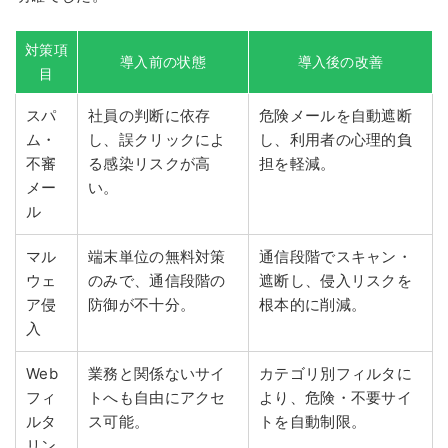
対策項
導入前の状態
導入後の改善
目
スパ
社員の判断に依存
危険メールを自動遮断
ム・
し、誤クリックによ
し、利用者の心理的負
不審
る感染リスクが高
担を軽減。
メー
い。
ル
マル
端末単位の無料対策
通信段階でスキャン・
ウェ
のみで、通信段階の
遮断し、侵入リスクを
ア侵
防御が不十分。
根本的に削減。
入
Web
業務と関係ないサイ
カテゴリ別フィルタに
フィ
トへも自由にアクセ
より、危険・不要サイ
ルタ
ス可能。
トを自動制限。
リン