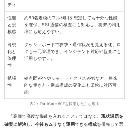
ティ
性能
約80名規模のフル利用を想定しても十分な性能
と規
を確保。SSL通信の検査にも対応し、将来の利用
模感
増にも耐えやすい。
可視
ダッシュボードで攻撃・通信状況を見える化。ロ
化と
グも一元管理でき、インシデント対応や監査にも
管理
活用しやすい。
性
拡張
拠点間VPNやリモートアクセスVPNなど、将来
性
的な働き方・拠点構成の変化にも柔軟に対応可
能。
表2：FortiGate 80Fを採用した主な理由
「高価で高度な機能を入れること」ではなく、
現状課題を
確実に解決し、今後もムリなく運用できる構成
を優先して選