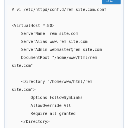
コピー
# vi /etc/httpd/conf.d/rem-site.com.conf

<VirtualHost *:80>

    ServerName  rem-site.com

    ServerAlias www.rem-site.com

    ServerAdmin webmaster@rem-site.com

    DocumentRoot "/home/www/html/rem-
site.com"

    <Directory "/home/www/html/rem-
site.com">

        Options FollowSymLinks

        AllowOverride All

        Require all granted

    </Directory>
