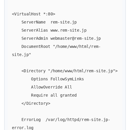
<VirtualHost *:80>

    ServerName  rem-site.jp

    ServerAlias www.rem-site.jp

    ServerAdmin webmaster@rem-site.jp

    DocumentRoot "/home/www/html/rem-
site.jp"

    <Directory "/home/www/html/rem-site.jp">

        Options FollowSymLinks

        AllowOverride All

        Require all granted

    </Directory>

    ErrorLog  /var/log/httpd/rem-site.jp-
error.log
