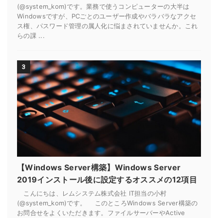
(@system_kom)です。業務で使うコンピューターの大半は
Windowsですが、PCごとのユーザー作成やバラバラなアクセ
ス権、パスワード管理の属人化に悩まされていませんか。これ
らの課 ...
3
【Windows Server構築】Windows Server
2019インストール後に設定するオススメの12項目
こんにちは、レムシステム株式会社 IT担当の小村
(@system_kom)です。 このところWindows Server構築の
お問合せをよくいただきます。ファイルサーバーやActive