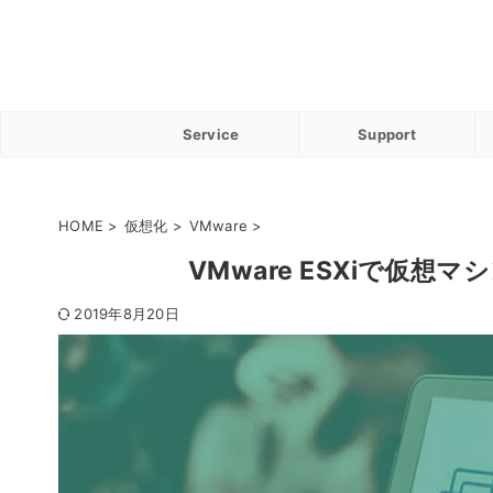
Service
Support
HOME
>
仮想化
>
VMware
>
VMware ESXiで仮
2019年8月20日