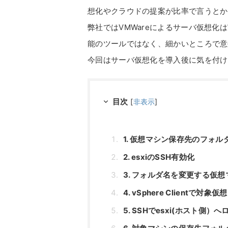
想化やクラウドの提案が比率で言うとか
弊社ではVMWareによるサーバ仮想
能のツールではなく、細かいところで意
今回はサーバ仮想化を導入後に気を付け
目次
[
非表示
]
1. 仮想マシン保存先のフォ
2. esxiのSSH有効化
3. フォルダ名を変更する仮
4. vSphere Client
5. SSHでesxi(ホスト側）