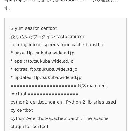
す。
$ yum search certbot
読み込んだプラグイン:fastestmirror
Loading mirror speeds from cached hostfile
* base: ftp.tsukuba.wide.ad.jp
* epel: ftp.tsukuba.wide.ad.jp
* extras: ftp.tsukuba.wide.ad.jp
* updates: ftp.tsukuba.wide.ad.jp
====================== N/S matched:
certbot =================
python2-certbot.noarch : Python 2 libraries used
by certbot
python2-certbot-apache.noarch : The apache
plugin for certbot