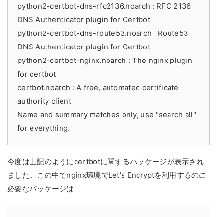
python2-certbot-dns-rfc2136.noarch : RFC 2136
DNS Authenticator plugin for Certbot
python2-certbot-dns-route53.noarch : Route53
DNS Authenticator plugin for Certbot
python2-certbot-nginx.noarch : The nginx plugin
for certbot
certbot.noarch : A free, automated certificate
authority client
Name and summary matches only, use "search all"
for everything.
今度は上記のようにcertbotに関するパッケージが表示され
ました。この中でnginx環境でLet's Encryptを利用するのに
必要なパッケージは