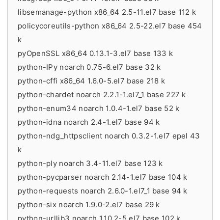
libsemanage-python x86_64 2.5-11.el7 base 112 k
policycoreutils-python x86_64 2.5-22.el7 base 454
k
pyOpenSSL x86_64 0.13.1-3.el7 base 133 k
python-IPy noarch 0.75-6.el7 base 32 k
python-cffi x86_64 1.6.0-5.el7 base 218 k
python-chardet noarch 2.2.1-1.el7_1 base 227 k
python-enum34 noarch 1.0.4-1.el7 base 52 k
python-idna noarch 2.4-1.el7 base 94 k
python-ndg_httpsclient noarch 0.3.2-1.el7 epel 43
k
python-ply noarch 3.4-11.el7 base 123 k
python-pycparser noarch 2.14-1.el7 base 104 k
python-requests noarch 2.6.0-1.el7_1 base 94 k
python-six noarch 1.9.0-2.el7 base 29 k
python-urllib3 noarch 1.10.2-5.el7 base 102 k