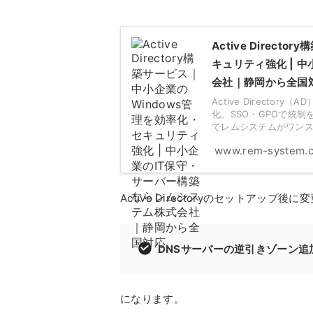
Active Direc
キュリティ強化 | 
会社｜静岡から全国
Active Directo
化。SSO・GPOで統
でレムシステムがワン
www.rem-system.c
Active Directoryのセットアッ
DNSサーバーの逆引きゾーン追
になります。