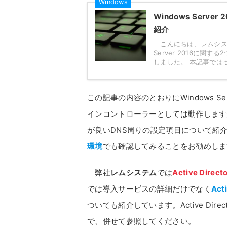
Windows
Windows Server
紹介
こんにちは、レムシステム株
Server 2016に関す
しました。 本記事ではセッ
この記事の内容のとおりにWindows Ser
インコントローラーとしては動作します
が良いDNS周りの設定項目について紹
環境
でも確認してみることをお勧めしま
弊社
レムシステム
では
Active Dir
では導入サービスの詳細だけでなく
Ac
ついても紹介しています。Active Di
で、併せて参照してください。