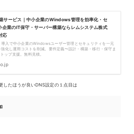
tory構築サービス｜中小企業のWindows管理を効率化・セ
中小企業のIT保守・サーバー構築ならレムシステム株式
対応
ry（AD）導入で中小企業のWindowsユーザー管理とセキュリティを一元
制を強化し運用コストを削減。要件定義〜設計・構築・移行・保守ま
ストップ支援。無料見積。
o.jp
プ後に変更したほうが良いDNS設定の１点目は
加