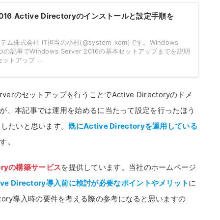
 2016 Active Directoryのインストールと設定手順を
式会社 IT担当の小村(@system_kom)です。Windows
る2つの記事でWindows Server 2016の基本セットアップまでを説明
トアップ ...
verのセットアップを行うことでActive Directoryのドメ
が、本記事では運用を始めるに当たって設定を行ったほう
介したいと思います。
既にActive Directoryを運用している
す。
ectoryの構築サービス
を提供しています。当社のホームページ
tive Directory導入前に検討が必要なポイントやメリット
に
rectory導入時の要件を考える際の参考になると思いますの