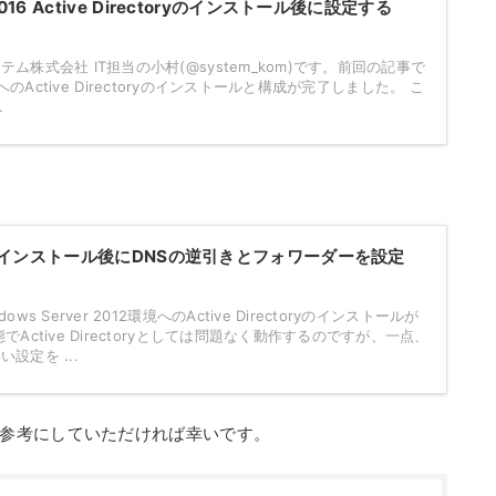
 2016 Active Directoryのインストール後に設定する
株式会社 IT担当の小村(@system_kom)です。前回の記事で
2016へのActive Directoryのインストールと構成が完了しました。 こ
.
ctoryのインストール後にDNSの逆引きとフォワーダーを設定
s Server 2012環境へのActive Directoryのインストールが
Active Directoryとしては問題なく動作するのですが、一点、
設定を ...
参考にしていただければ幸いです。